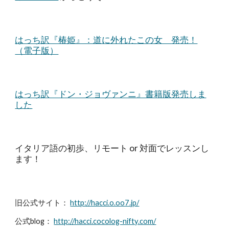
はっち訳『椿姫』：道に外れたこの女 発売！
（電子版）
はっち訳『ドン・ジョヴァンニ』書籍版発売しま
した
イタリア語の初歩、リモート or 対面でレッスンし
ます！
旧公式サイト：
http://hacci.o.oo7.jp/
公式blog：
http://hacci.cocolog-nifty.com/